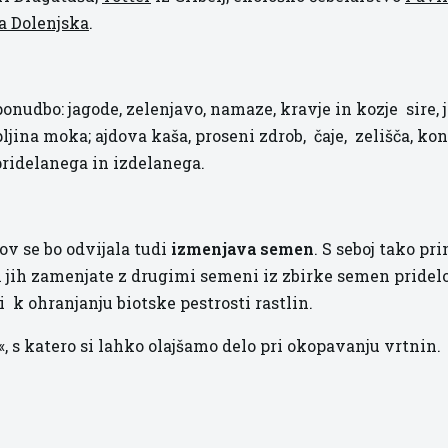
a Dolenjska
.
onudbo: jagode, zelenjavo, namaze, kravje in kozje sire, 
pljina moka; ajdova kaša, proseni zdrob, čaje, zelišča, ko
pridelanega in izdelanega.
ov se bo odvijala tudi
izmenjava semen
. S seboj tako pri
in jih zamenjate z drugimi semeni iz zbirke semen pridel
k ohranjanju biotske pestrosti rastlin.
 s katero si lahko olajšamo delo pri okopavanju vrtnin.