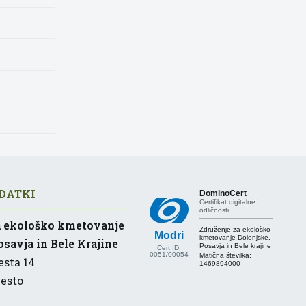
DATKI
DominoCert
Certifikat digitalne
odličnosti
a ekološko kmetovanje
Združenje za ekološko
Modri
kmetovanje Dolenjske,
savja in Bele Krajine
Posavja in Bele krajine
Cert ID:
0051/00054
Matična številka:
sta 14
1469894000
esto