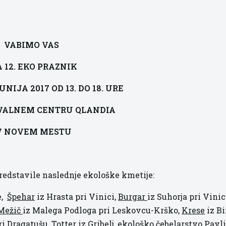
VABIMO VAS
 12. EKO PRAZNIK
UNIJA 2017 OD 13. DO 18. URE
VALNEM CENTRU QLANDIA
 NOVEM MESTU
redstavile naslednje ekološke kmetije:
e,
Špehar
iz Hrasta pri Vinici,
Burgar
iz Suhorja pri Vinic
Mežič
iz Malega Podloga pri Leskovcu-Krško,
Krese
iz Bi
ri Dragatušu,
Totter
iz Gribelj, ekološko čebelarstvo
Pavl