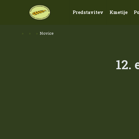
Predstavitev
Kmetije
P
»
»
»
Novice
12.