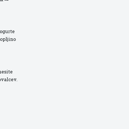
jogurte
nopljino
nesite
ovalcev.