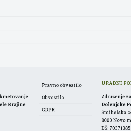
URADNI PO
Pravno obvestilo
 kmetovanje
Združenje z
Obvestila
ele Krajine
Dolenjske Po
GDPR
Šmihelska ce
8000
Novo m
DŠ: 70371385