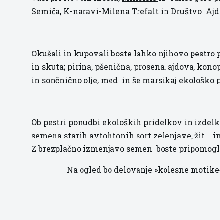
Semiča,
K-naravi-Milena Trefalt
in
Društvo Ajd
Okušali in kupovali boste lahko njihovo pestro p
in skuta; pirina, pšenična, prosena, ajdova, kono
in sončnično olje, med in še marsikaj ekološko 
Ob pestri ponudbi ekoloških pridelkov in izdelk
semena starih avtohtonih sort zelenjave, žit... 
Z brezplačno izmenjavo semen boste pripomogli 
Na ogled bo delovanje »kolesne motike«,