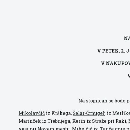
NA
V PETEK, 2. J
V NAKUPO
V
Na stojnicah se bodo p
Mikolavčič
iz Krškega,
Šelar-Črnugelj
iz Metlik
Marinček
iz Trebnjega,
Kerin
iz Straže pri Raki,
vasi pri Novem mestu,
Mihelčič
iz Tanče gore p