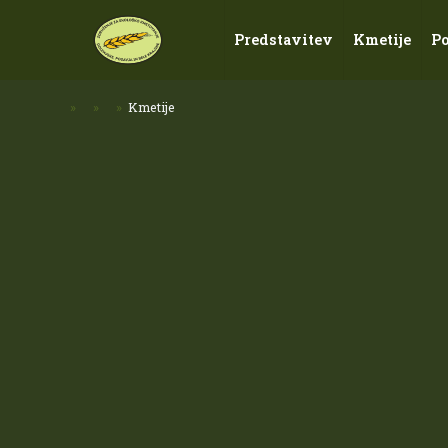
Predstavitev
Kmetije
P
»
»
»
Kmetije