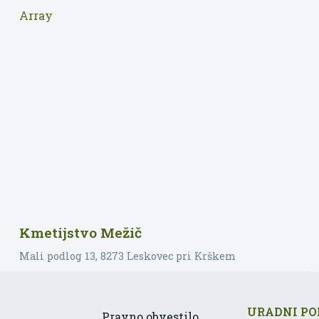
Array
Kmetijstvo Mežič
Mali podlog 13
, 8273
Leskovec pri Krškem
URADNI PO
Pravno obvestilo