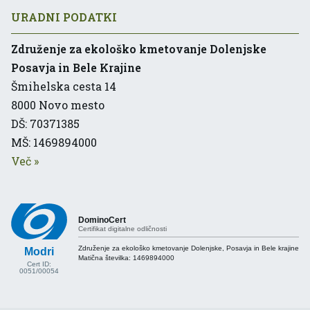
URADNI PODATKI
Združenje za ekološko kmetovanje Dolenjske
Posavja in Bele Krajine
Šmihelska cesta 14
8000
Novo mesto
DŠ: 70371385
MŠ: 1469894000
Več
»
DominoCert
Certifikat digitalne odličnosti
Združenje za ekološko kmetovanje Dolenjske, Posavja in Bele krajine
Modri
Matična številka:
1469894000
Cert ID:
0051/00054