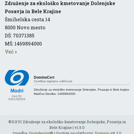
Združenje za ekološko kmetovanje Dolenjske
Posavja in Bele Krajine
Šmihelska cesta 14
8000
Novo mesto
DŠ: 70371385
MŠ: 1469894000
Več
»
DominoCert
Certifikat digitalne odličnosti
Združenje za ekološko kmetovanje Dolenjske, Posavja in Bele krajine
Modri
Matična številka:
1469894000
Cert ID:
0051/00054
©XXVI Združenje za ekološko kmetovanje Dolenjske, Posavja in
Bele Krajine | v1.5.0
Izvedba:
Domdesign®
| Gostuje na platformi:
Domnio
v8.2.0